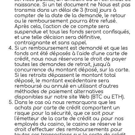
naissance. Si un tel document ne Nous est pas
transmis dans un délai de 3 (trois) jours à
compter de la date de la demande, le retour
ou le remboursement pourra être refusé.
Après cela, l’action de ce compte sera
suspendue et tous les fonds seront confisqués,
et une telle décision sera définitive,
contraignante et sans appel.
Si un remboursement est demandé et que les
fonds ont été déposés à l’aide d’une carte de
crédit, nous nous réservons le droit de payer
toutes les demandes de retrait, jusqu’à
concurrence du montant déposé, sur la carte.
Si les retraits dépassent le montant total
déposé, le montant excédentaire sera
remboursé ou annulé en utilisant d’autres
méthodes de paiement alternatives
disponibles sur notre site Web (BTC ou ETH).
Dans le cas où nous remarquons que les
achats par carte de crédit comportent un
risque pour la sécurité, que ce soit pour
l’émetteur de la carte de crédit ou pour nos
employés du casino, le casino se réserve le
droit d’effectuer des remboursements pour
toutes ces transactions sur la carte de crédit.