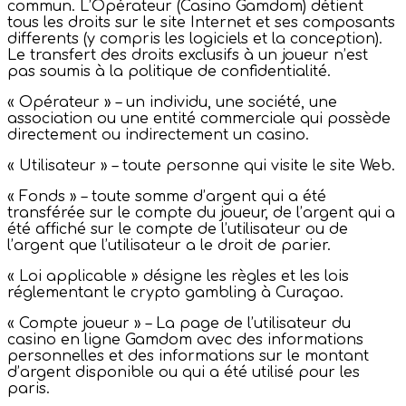
commun. L’Opérateur (Casino Gamdom) détient
tous les droits sur le site Internet et ses composants
differents (y compris les logiciels et la conception).
Le transfert des droits exclusifs à un joueur n’est
pas soumis à la politique de confidentialité.
« Opérateur » – un individu, une société, une
association ou une entité commerciale qui possède
directement ou indirectement un casino.
« Utilisateur » – toute personne qui visite le site Web.
« Fonds » – toute somme d’argent qui a été
transférée sur le compte du joueur, de l’argent qui a
été affiché sur le compte de l’utilisateur ou de
l’argent que l’utilisateur a le droit de parier.
« Loi applicable » désigne les règles et les lois
réglementant le crypto gambling à Curaçao.
« Compte joueur » – La page de l’utilisateur du
casino en ligne Gamdom avec des informations
personnelles et des informations sur le montant
d’argent disponible ou qui a été utilisé pour les
paris.