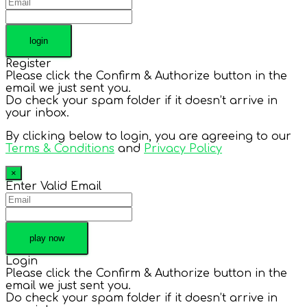
Register
Please click the Confirm & Authorize button in the
email we just sent you.
Do check your spam folder if it doesn’t arrive in
your inbox.
By clicking below to login, you are agreeing to our
Terms & Conditions
and
Privacy Policy
×
Enter Valid Email
Login
Please click the Confirm & Authorize button in the
email we just sent you.
Do check your spam folder if it doesn’t arrive in